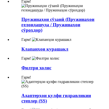
Гарм!
Пружинаҳои сӯзанӣ (Пружинаҳои
ғелондашуда / Пружинаҳои
сӯрохдор)​​
Гарм!
Клапанҳои курашакл
Гарм!
Филтри холис
Гарм!
Адаптерҳои қулфи гидравликии
степлер (SS)