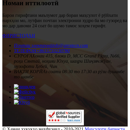
Номаи иттилоотӣ
Барои гирифтани маълумот дар бораи маҳсулот ё рӯйхати
нархҳои мо, лутфан почтаи электронии худро ба мо гузоред ва
мо дар давоми 24 соат бо шумо тамос хоҳем гирифт.
ФИРИСТОДАН
Почтаи электронӣ
info@arextecn.com
ТЕЛЕФОН
+8615733230780
СУРОҒА
Хонаи 415, блоки D, MCC Grand Plaza, №66,
роҳи Сянтай, ноҳияи Юхуа, шаҳри Шиҷзячжуан,
музофоти Ҳебей, Чин
ВАҚТИ КОРӢ
Аз соати 08:30 то 17:30 аз рӯзи душанбе
то шанбе
© Ҳамаи ҳуқуқҳо маҳфузанд - 2010-2021
Маҳсулоти барҷаста
,