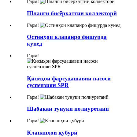
Гарм!
Шланги бисёрхаттии коллекторӣ
Гарм!
Остинҳои клапанро фишурда
кунед
Гарм!
Қисмҳои фарсудашавии насоси
суспензияи SPR
Гарм!
Шабакаи тунуки полиуретанӣ
Гарм!
Клапанҳои қубурӣ