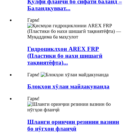
Қулфи фланҷӣ бо сифати баланд –
Баландқувват...
Гарм!
Гидроциклҳои AREX FRP
(Пластики бо нахи шишагӣ
тақвиятёфта)...
Гарм!
Блокҳои хӯлаи майдакунанда
Гарм!
Шланги оринҷии резинии вазнин
бо нӯгҳои фланҷӣ​