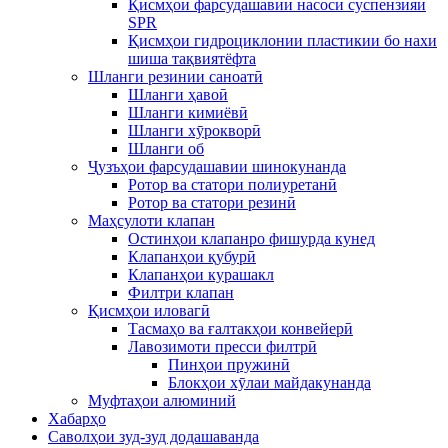
Қисмҳои фарсудашавии насоси суспензияи
SPR
Қисмҳои гидроциклонии пластикии бо нахи
шиша тақвиятёфта
Шланги резинии саноатӣ
Шланги ҳавоӣ
Шланги кимиёвӣ
Шланги хӯрокворӣ
Шланги об
Ҷузъҳои фарсудашавии шинокунанда
Ротор ва статори полиуретанӣ
Ротор ва статори резинӣ
Маҳсулоти клапан
Остинҳои клапанро фишурда кунед
Клапанҳои қубурӣ
Клапанҳои курашакл
Филтри клапан
Қисмҳои иловагӣ
Тасмаҳо ва ғалтакҳои конвейерӣ
Лавозимоти пресси филтрӣ
Пинҳои пружинӣ
Блокҳои хӯлаи майдакунанда
Муфтаҳои алюминий
Хабарҳо
Саволҳои зуд-зуд додашаванда