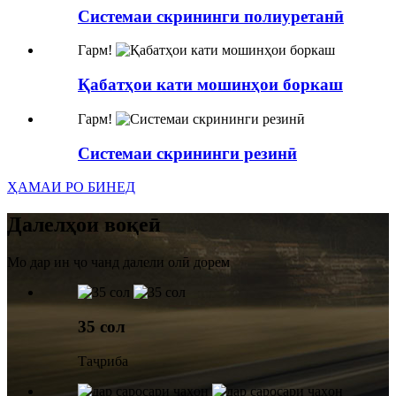
Системаи скрининги полиуретанӣ
Гарм!
Қабатҳои кати мошинҳои боркаш
Гарм!
Системаи скрининги резинӣ
ҲАМАИ РО БИНЕД
Далелҳои воқеӣ
Мо дар ин ҷо чанд далели олӣ дорем
35 сол
Таҷриба