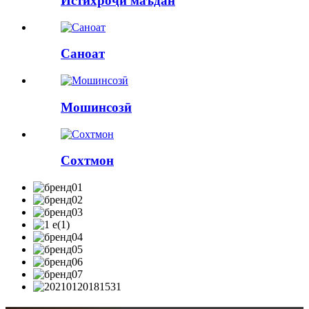
Истихроҷи маъдан
Саноат
Мошинсозӣ
Сохтмон