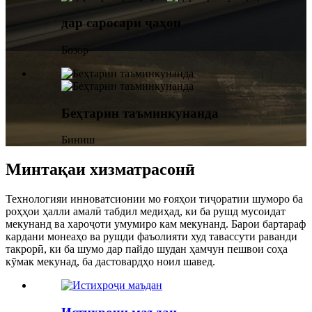
дар саросари ҷаҳон
Бозор
Беҳтарин таъминкунанда
Биниш
Минтақаи хизматрасонӣ
Технологияи инноватсионии мо ғояҳои тиҷоратии шуморо ба
роҳҳои ҳалли амалӣ табдил медиҳад, ки ба рушд мусоидат
мекунанд ва хароҷоти умумиро кам мекунанд. Барои бартараф
кардани монеаҳо ва рушди фаъолияти худ тавассути раванди
такрорӣ, ки ба шумо дар пайдо шудан ҳамчун пешвои соҳа
кӯмак мекунад, ба дастовардҳо ноил шавед.