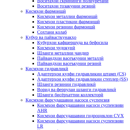
Воситаҳои скрининги полиуретанӣ
Воситаҳои тозакунии резинӣ
Қисмҳои фармоишӣ
Қисмҳои металлии фармоишӣ
Қисмҳои пластикии фармоишӣ
Қисмҳои резинии фармоишӣ
Сохтани қолаб
Қубур ва пайвасткунакҳо
Қубурҳои кафшершуда ва бефосила
Қисмҳои ҷудокунӣ
Шланги металлии чандир
Пайвандҳои васеъкунии металлӣ
Пайвандҳои васеъкунии резинӣ
Қисмҳои гидравликӣ
Адаптерҳои қулфи гидравликии штамп (CS)
Адаптерҳои қулфи гидравликии степлер (SS)
Шланги резинии гидравликӣ
Ворид ва феррулаи шланги гидравликӣ
Шланги бисёрхаттии коллекторӣ
Қисмҳои фарсудашавии насоси суспензия
Қисмҳои фарсудашавии насоси суспензияи
AHR
Қисмҳои фарсудашавии гидроциклон CVX
Қисмҳои фарсудашавии насоси суспензияи
LR