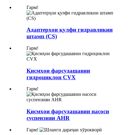
Гарм!
Адаптерҳои қулфи гидравликии
штамп (CS)
Гарм!
Қисмҳои фарсудашавии
гидроциклон CVX
Гарм!
Қисмҳои фарсудашавии насоси
суспензияи AHR
Гарм!