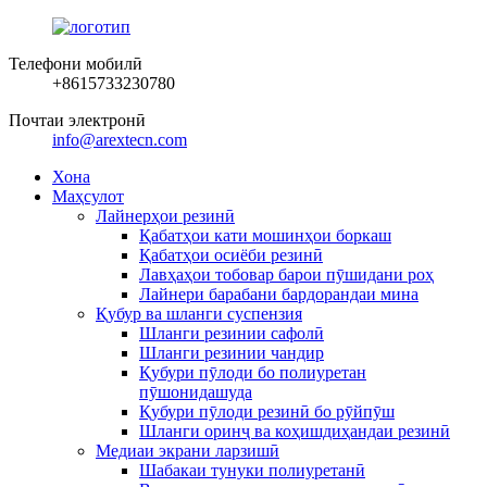
Телефони мобилӣ
+8615733230780
Почтаи электронӣ
info@arextecn.com
Хона
Маҳсулот
Лайнерҳои резинӣ
Қабатҳои кати мошинҳои боркаш
Қабатҳои осиёби резинӣ
Лавҳаҳои тобовар барои пӯшидани роҳ
Лайнери барабани бардорандаи мина
Қубур ва шланги суспензия
Шланги резинии сафолӣ
Шланги резинии чандир
Қубури пӯлоди бо полиуретан
пӯшонидашуда
Қубури пӯлоди резинӣ бо рӯйпӯш
Шланги оринҷ ва коҳишдиҳандаи резинӣ
Медиаи экрани ларзишӣ
Шабакаи тунуки полиуретанӣ